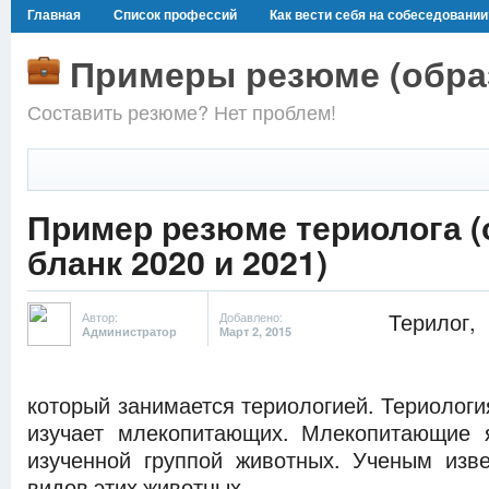
Главная
Список профессий
Как вести себя на собеседовании
Примеры резюме (образ
Составить резюме? Нет проблем!
Пример резюме териолога (
бланк 2020 и 2021)
Терилог
Автор:
Добавлено:
Администратор
Март 2, 2015
который занимается териологией. Териология
изучает млекопитающих. Млекопитающие 
изученной группой животных. Ученым изв
видов этих животных.