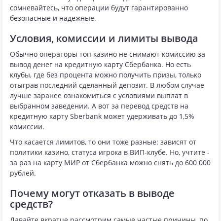
сомневайтесь, что операции будут гарантированно
безопасные и надежные.
Условия, комиссии и лимиты вывода
Обычно операторы топ казино не снимают комиссию за
вывод денег на кредитную карту Сбербанка. Но есть
клубы, где без процента можно получить призы, только
отыграв последний сделанный депозит. В любом случае
лучше заранее ознакомиться с условиями выплат в
выбранном заведении. А вот за перевод средств на
кредитную карту Sberbank может удерживать до 1,5%
комиссии.
Что касается лимитов, то они тоже разные: зависят от
политики казино, статуса игрока в ВИП-клубе. Но, учтите -
за раз на карту МИР от Сбербанка можно снять до 600 000
рублей.
Почему могут отказать в выводе
средств?
Давайте вкратце рассмотрим самые частые причины, по