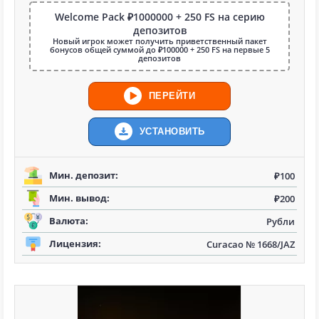
Welcome Pack ₽1000000 + 250 FS на серию
депозитов
Новый игрок может получить приветственный пакет
бонусов общей суммой до ₽100000 + 250 FS на первые 5
депозитов
ПЕРЕЙТИ
УСТАНОВИТЬ
Мин. депозит:
₽100
Мин. вывод:
₽200
Валюта:
Рубли
Лицензия:
Curacao № 1668/JAZ