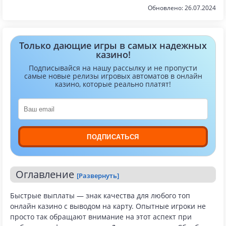
Обновлено: 26.07.2024
Только дающие игры в самых надежных
казино!
Подписывайся на нашу рассылку и не пропусти
самые новые релизы игровых автоматов в онлайн
казино, которые реально платят!
Оглавление
[Развернуть]
Быстрые выплаты — знак качества для любого топ
онлайн казино с выводом на карту. Опытные игроки не
просто так обращают внимание на этот аспект при