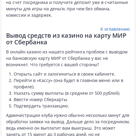
на счет посредника и получите депозит уже в считанные
минуты для игры на деньги, при чем без обмана,
комиссии и задержек.
К оглавлению
Вывод средств из казино на карту МИР
от Сбербанка
В онлайн казино из нашего рейтинга проблем с выводом
на банковскую карту МИР от Сбербанка у вас не
возникнет. Что требуется с вашей стороны?
Открыть сайт и залогиниться в своем кабинете.
Перейти в «Кассу» (она будет в главном меню или в
профиле).
Указать сумму выплаты (в среднем от 500 рублей).
Ввести номер Сберкарты.
Подтвердить транзакцию.
Администрации клуба нужно обычно несколько минут для
обработки заявки на вывод. Дальше дело за посредником,
ведь именно он выплатит вам выигрыш. Это может
занять от 15 минут до 3 рабочих дней, но не