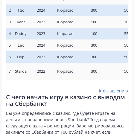
2
1Go
2024
Кюрасао
300
500
3
Kent
2023
Кюрасао
100
700
4
Daddy
2023
Кюрасао
100
550
5
Lex
2024
Кюрасао
300
500
6
Drip
2023
Кюрасао
300
500
7
Starda
2022
Кюрасао
300
500
К оглавлению
С чего начать игру в казино с выводом
на Сбербанк?
Вы уже определились с казино, где будете играть на
деньги с пополнением через Sberbank? Тогда время
следующего шага – регистрации. Зарегистрировавшись,
закиньте со Сбербанка от 100 рублей на счет, если