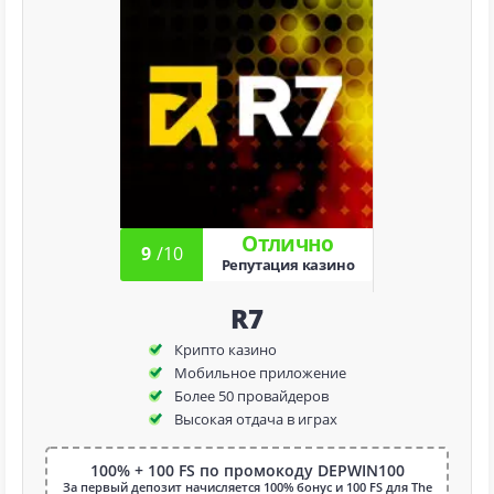
Отлично
9
/10
Репутация казино
R7
Крипто казино
Мобильное приложение
Более 50 провайдеров
Высокая отдача в играх
100% + 100 FS по промокоду DEPWIN100
За первый депозит начисляется 100% бонус и 100 FS для The