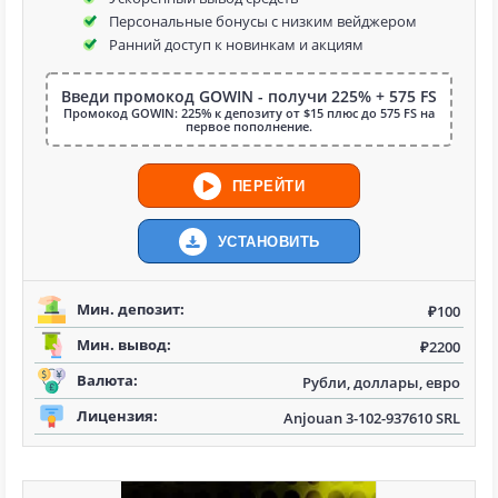
Персональные бонусы с низким вейджером
Ранний доступ к новинкам и акциям
Введи промокод GOWIN - получи 225% + 575 FS
Промокод GOWIN: 225% к депозиту от $15 плюс до 575 FS на
первое пополнение.
ПЕРЕЙТИ
УСТАНОВИТЬ
Мин. депозит:
₽100
Мин. вывод:
₽2200
Валюта:
Рубли, доллары, евро
Лицензия:
Anjouan 3-102-937610 SRL