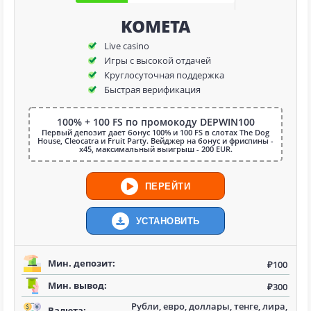
KOMETA
Live casino
Игры с высокой отдачей
Круглосуточная поддержка
Быстрая верификация
100% + 100 FS по промокоду DEPWIN100
Первый депозит дает бонус 100% и 100 FS в слотах The Dog
House, Cleocatra и Fruit Party. Вейджер на бонус и фриспины -
x45, максимальный выигрыш - 200 EUR.
ПЕРЕЙТИ
УСТАНОВИТЬ
Мин. депозит:
₽100
Мин. вывод:
₽300
Рубли, евро, доллары, тенге, лира,
Валюта: