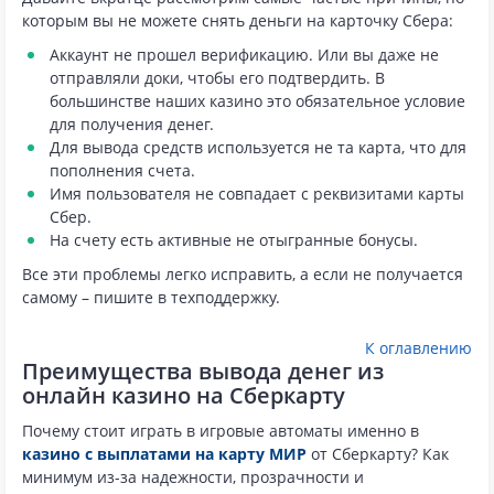
которым вы не можете снять деньги на карточку Сбера:
Аккаунт не прошел верификацию. Или вы даже не
отправляли доки, чтобы его подтвердить. В
большинстве наших казино это обязательное условие
для получения денег.
Для вывода средств используется не та карта, что для
пополнения счета.
Имя пользователя не совпадает с реквизитами карты
Сбер.
На счету есть активные не отыгранные бонусы.
Все эти проблемы легко исправить, а если не получается
самому – пишите в техподдержку.
К оглавлению
Преимущества вывода денег из
онлайн казино на Сберкарту
Почему стоит играть в игровые автоматы именно в
казино с выплатами на карту МИР
от Сберкарту? Как
минимум из-за надежности, прозрачности и