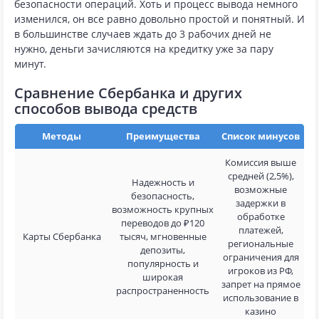
безопасности операций. Хоть и процесс вывода немного
изменился, он все равно довольно простой и понятный. И
в большинстве случаев ждать до 3 рабочих дней не
нужно, деньги зачисляются на кредитку уже за пару
минут.
Сравнение Сбербанка и других
способов вывода средств
Методы
Преимущества
Список минусов
Комиссия выше
средней (2,5%),
Надежность и
возможные
безопасность,
задержки в
возможность крупных
обработке
переводов до ₽120
платежей,
Карты Сбербанка
тысяч, мгновенные
региональные
депозиты,
ограничения для
популярность и
игроков из РФ,
широкая
запрет на прямое
распространенность
использование в
казино