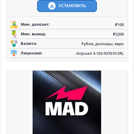
УСТАНОВИТЬ
Мин. депозит:
₽100
Мин. вывод:
₽2200
Валюта:
Рубли, доллары, евро
Лицензия:
Anjouan 3-102-937610 SRL