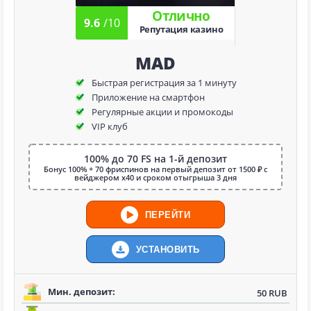
Отлично
9.6
/10
Репутация казино
MAD
Быстрая регистрация за 1 минуту
Приложение на смартфон
Регулярные акции и промокоды
VIP клуб
100% до 70 FS на 1-й депозит
Бонус 100% + 70 фриспинов на первый депозит от 1500 ₽ с
вейджером x40 и сроком отыгрыша 3 дня
ПЕРЕЙТИ
УСТАНОВИТЬ
Мин. депозит:
50 RUB