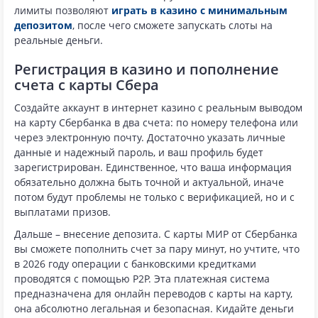
лимиты позволяют
играть в казино с минимальным
депозитом
, после чего сможете запускать слоты на
реальные деньги.
Регистрация в казино и пополнение
счета с карты Сбера
Создайте аккаунт в интернет казино с реальным выводом
на карту Сбербанка в два счета: по номеру телефона или
через электронную почту. Достаточно указать личные
данные и надежный пароль, и ваш профиль будет
зарегистрирован. Единственное, что ваша информация
обязательно должна быть точной и актуальной, иначе
потом будут проблемы не только с верификацией, но и с
выплатами призов.
Дальше – внесение депозита. С карты МИР от Сбербанка
вы сможете пополнить счет за пару минут, но учтите, что
в 2026 году операции с банковскими кредитками
проводятся с помощью P2P. Эта платежная система
предназначена для онлайн переводов с карты на карту,
она абсолютно легальная и безопасная. Кидайте деньги