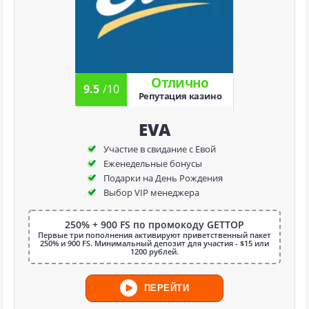
Отлично
9.5
/10
Репутация казино
EVA
Участие в свидание с Евой
Еженедельные бонусы
Подарки на День Рождения
Выбор VIP менеджера
250% + 900 FS по промокоду GETTOP
Первые три пополнения активируют приветственный пакет
250% и 900 FS. Минимальный депозит для участия - $15 или
1200 рублей.
ПЕРЕЙТИ